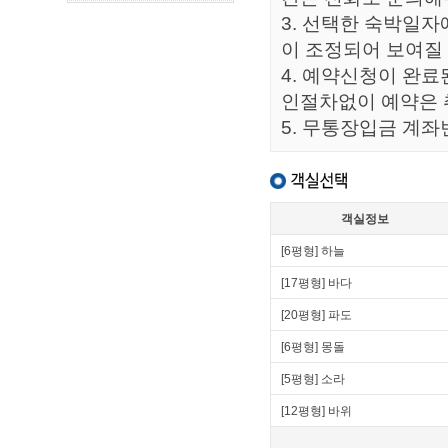
3. 선택한 숙박일자
이 조정되어 보여질 
4. 예약신청이 완료
인절차없이 예약은 
5. 무통장입금 계좌번호
객실정보
[6평형] 하늘
[17평형] 바다
[20평형] 파도
[6평형] 몽돌
[5평형] 소라
[12평형] 바위