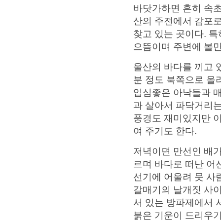
바닷가하면 흔히 속초
산의 주전에서 감포로
찾고 있는 곳이다. 
으뜸이며 주변에 볼만
울산의 바다를 끼고 
분 정도 북쪽으로 올
입심좋은 아낙들과 
과 살아서 파닥거리
풍경도 재미있지만 이
여 주기도 한다.
저녁이면 만선인 배가
르며 바다로 떠난 어
선기에 어울려 뭇 사
갈매기의 날개짓 사이
서 있는 방파제에서 
붉은 기운이 드리우기