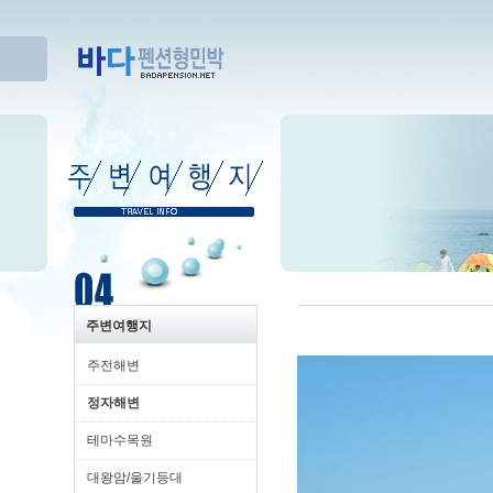
주변여행지
주전해변
정자해변
테마수목원
대왕암/울기등대